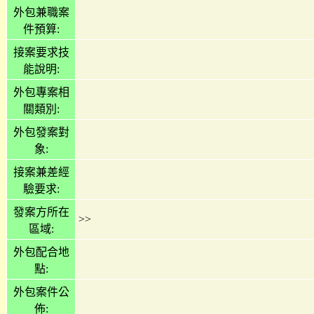
外包兼職案
件預算:
接案要求技
能說明:
外包專案相
關類別:
外包發案對
象:
接案兼差經
驗要求:
發案方所在
>>
區域:
外包配合地
點:
外包案件公
佈: