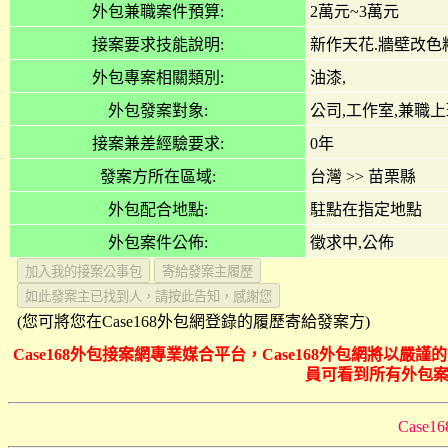
外包兼職案件預算:
2萬元~3萬元
接案要求技能說明:
新作天花.牆壁改色
外包專案相關類別:
油漆,
外包發案對象:
公司,工作室,兼職
接案兼差經驗要求:
0年
發案方所在區域:
台灣
>>
苗栗縣
外包配合地點:
駐點在指定地點
外包案件公佈:
徵求中,公佈
(您可將您在Case168外包網登錄的履歷寄給發案方)
Case168外包接案網專業媒合平台，Case168外包網將
員可看到所有外包案
Cas