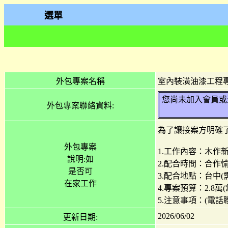
選單
外包專案名稱
室內裝潢油漆工程
您尚未加入會員或登
外包專案聯絡資料:
為了讓接案方明確
外包專案
1.工作內容：木作
說明:如
2.配合時間：合作
是否可
3.配合地點：台中
在家工作
4.專案預算：2.8
5.注意事項：(電話
2026/06/02
更新日期: