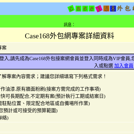
訊息：
Case168外包網專案詳細資料
專案
入,請先成為Case168外包接案網會員並登入同時成為VIP會
入或點選
加入會員
了解專案內容需求；建議您詳細填寫下列格式需求！
新作油漆.原有牆面粉刷(接案方需完成的工作事項)
愉快可長期配合,不定期有案(預計執行工期或結案日)
(需駐點位置、限定配合地區或自備場所作業)
萬(您預計或可接受的預算範圍)
聯絡)