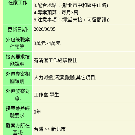
在家工作
3.配合地點：(新北市中和區中山路)
4.專案預算：每月3萬
5.注意事項：(電話未接，可留簡訊))
2026/06/05
更新日期:
外包兼職案
3萬元~4萬元
件預算:
接案要求技
有清潔工作經驗極佳
能說明:
外包專案相
人力派遣,清潔,跑腿,其它項目,
關類別:
外包發案對
工作室,學生
象:
接案兼差經
0年
驗要求:
發案方所在
台灣
>>
新北市
區域: