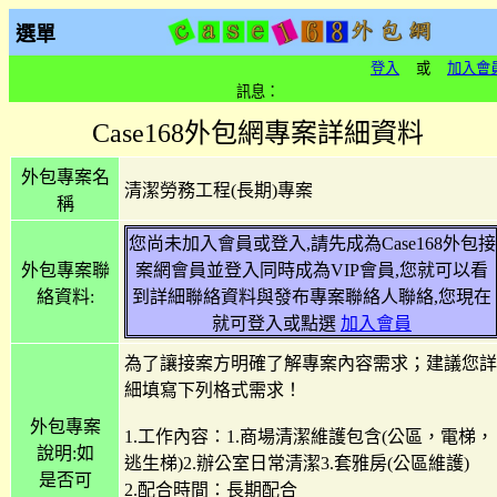
選單
登入
或
加入會
訊息：
Case168外包網專案詳細資料
外包專案名
清潔勞務工程(長期)專案
稱
您尚未加入會員或登入,請先成為Case168外包接
外包專案聯
案網會員並登入同時成為VIP會員,您就可以看
絡資料:
到詳細聯絡資料與發布專案聯絡人聯絡,您現在
就可登入或點選
加入會員
為了讓接案方明確了解專案內容需求；建議您詳
細填寫下列格式需求！
外包專案
1.工作內容：1.商場清潔維護包含(公區，電梯，
說明:如
逃生梯)2.辦公室日常清潔3.套雅房(公區維護)
是否可
2.配合時間：長期配合