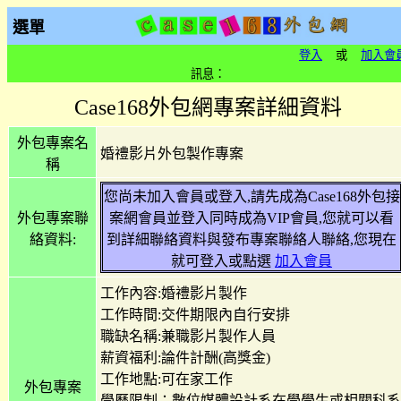
選單
登入
或
加入會
訊息：
Case168外包網專案詳細資料
外包專案名
婚禮影片外包製作專案
稱
您尚未加入會員或登入,請先成為Case168外包接
外包專案聯
案網會員並登入同時成為VIP會員,您就可以看
絡資料:
到詳細聯絡資料與發布專案聯絡人聯絡,您現在
就可登入或點選
加入會員
工作內容:婚禮影片製作
工作時間:交件期限內自行安排
職缺名稱:兼職影片製作人員
薪資福利:論件計酬(高獎金)
工作地點:可在家工作
外包專案
學歷限制：數位媒體設計系在學學生或相關科系