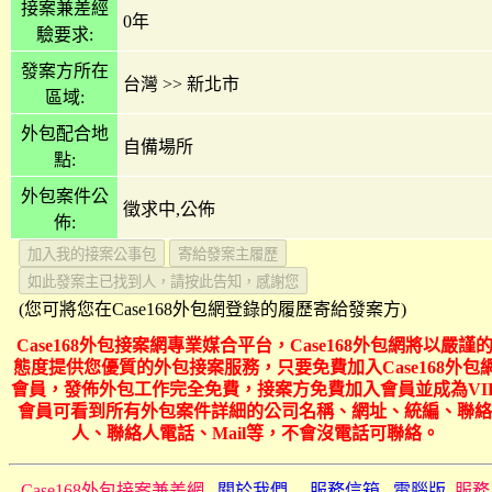
接案兼差經
0年
驗要求:
發案方所在
台灣
>>
新北市
區域:
外包配合地
自備場所
點:
外包案件公
徵求中,公佈
佈:
(您可將您在Case168外包網登錄的履歷寄給發案方)
Case168外包接案網專業媒合平台，Case168外包網將以嚴謹
態度提供您優質的外包接案服務，只要免費加入Case168外包
會員，發佈外包工作完全免費，接案方免費加入會員並成為VI
會員可看到所有外包案件詳細的公司名稱、網址、統編、聯絡
人、聯絡人電話、Mail等，不會沒電話可聯絡。
Case168外包接案兼差網
關於我們
服務信箱
電腦版
服務