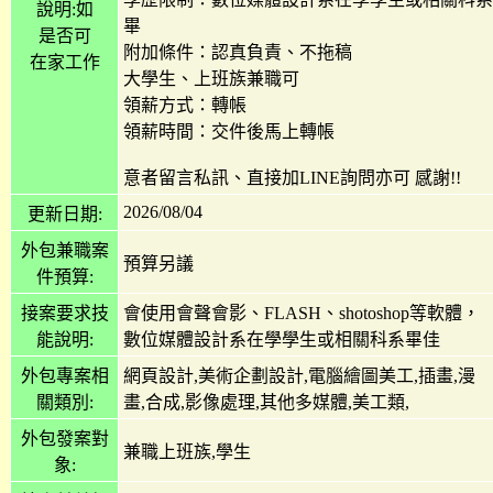
說明:如
畢
是否可
附加條件：認真負責、不拖稿
在家工作
大學生、上班族兼職可
領薪方式：轉帳
領薪時間：交件後馬上轉帳
意者留言私訊、直接加LINE詢問亦可 感謝!!
2026/08/04
更新日期:
外包兼職案
預算另議
件預算:
接案要求技
會使用會聲會影、FLASH、shotoshop等軟體，
能說明:
數位媒體設計系在學學生或相關科系畢佳
外包專案相
網頁設計,美術企劃設計,電腦繪圖美工,插畫,漫
關類別:
畫,合成,影像處理,其他多媒體,美工類,
外包發案對
兼職上班族,學生
象: